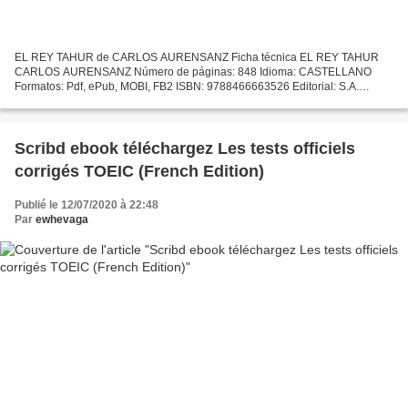
EL REY TAHUR de CARLOS AURENSANZ Ficha técnica EL REY TAHUR
CARLOS AURENSANZ Número de páginas: 848 Idioma: CASTELLANO
Formatos: Pdf, ePub, MOBI, FB2 ISBN: 9788466663526 Editorial: S.A.
EDICIONES B Año de edición: 2018 Descargar eBook gratis Descargar...
Scribd ebook téléchargez Les tests officiels
corrigés TOEIC (French Edition)
Publié le 12/07/2020 à 22:48
Par
ewhevaga