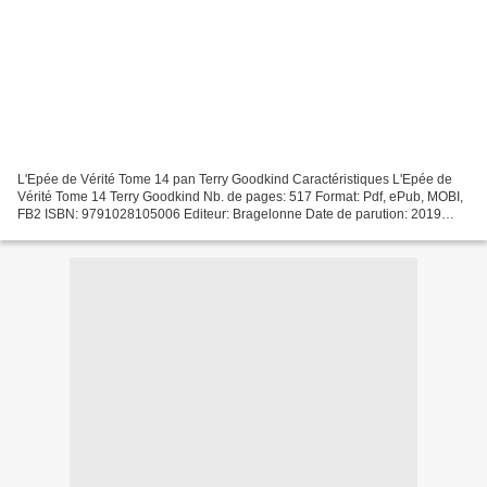
L'Epée de Vérité Tome 14 pan Terry Goodkind Caractéristiques L'Epée de
Vérité Tome 14 Terry Goodkind Nb. de pages: 517 Format: Pdf, ePub, MOBI,
FB2 ISBN: 9791028105006 Editeur: Bragelonne Date de parution: 2019
Télécharger eBook gratuit Téléchargez l'ebook...