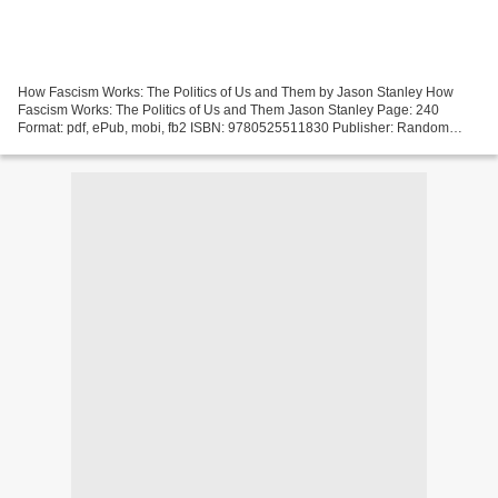
How Fascism Works: The Politics of Us and Them by Jason Stanley How
Fascism Works: The Politics of Us and Them Jason Stanley Page: 240
Format: pdf, ePub, mobi, fb2 ISBN: 9780525511830 Publisher: Random
House Publishing Group Download eBook Full books...