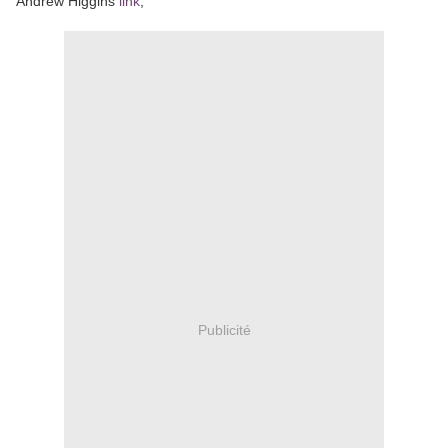
Andrew Higgins
link
,
Publicité