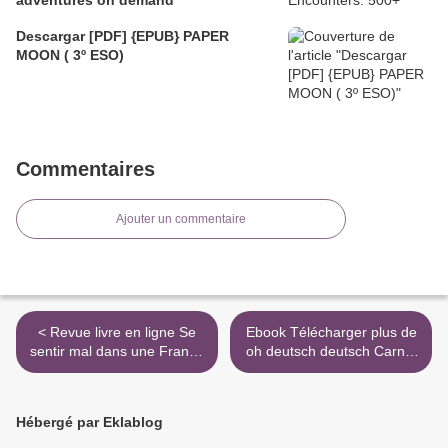
Descargar [PDF] {EPUB} PAPER
MOON ( 3º ESO)
Commentaires
Ajouter un commentaire
< Revue livre en ligne Se
Ebook Télécharger plus de
sentir mal dans une France
oh deutsch deutsch Carnet
qui va bien - La société
secret Garfield - Avce un
paradoxale
cadena, 2 cles in French
PDB CHM PDF >
Hébergé par Eklablog