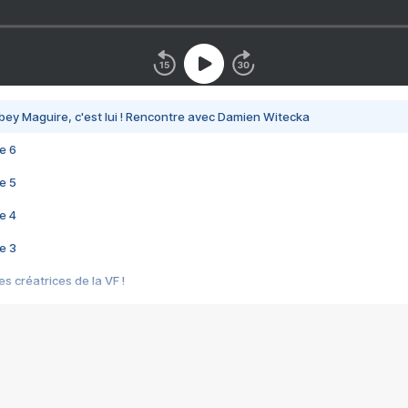
bey Maguire, c'est lui ! Rencontre avec Damien Witecka
e 6
e 5
e 4
e 3
s créatrices de la VF !
e 2
e 1
e Mektoub My Love arrive enfin ! Rencontre avec Shaïn Boumedine et Sal