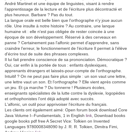
André Martinet et une équipe de linguistes, visant à rendre
l'apprentissage de la lecture et de l'écriture plus décontracté et
plus heureux. Barbare ? Pas du tout.
La langue orale est belle bien que l'orthographe n'y joue aucun
rôle. Une insulte à notre histoire ? Au contraire, une lanque
humaine vit : elle n'est pas obligée de rester coincée à une
époque de son développement. Réservé à des cerveaux en
panne ? Certainement pas l'alfonic permet d'apprendre, sans
craindre l'erreur, le fonctionnement de l'écriture Il permet à l'élève
d'écrire tout de suite des phrases complexes.
Il lui fait prendre conscience de sa prononciation. Démocratique ?
Oui, car enfin à la portée de tous : enfants dyslexiques,
apprenants étrangers et laissés-pour-compte de l'orthographe.
Intuitif ? On ne peut pas faire plus simple : un son vaut une lettre,
une lettre vaut un son. Et l'orthographe ? Elle vient après comme
un jeu. Et ça marche ? Du tonnerre ! Plusieurs écoles,
enseignants spécialistes de la lutte contre la dyslexie, logopèdes
et orthophonistes l'ont déjà adopté avec succès.
L'alfonic, un outil pour apprivoiser l'écriture du français.
Les clients ont également aimé: Open forum book download Core
Java Volume I--Fundamentals, 1 in English
link
, Download books
google books pdf free A Secret Vice: Tolkien on Invented
Languages 9780008348090 by J. R. R. Tolkien, Dimitra Fimi,