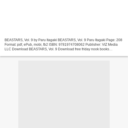
BEASTARS, Vol. 9 by Paru Itagaki BEASTARS, Vol. 9 Paru Itagaki Page: 208
Format: pdf, ePub, mobi, fb2 ISBN: 9781974708062 Publisher: VIZ Media
LLC Download BEASTARS, Vol. 9 Download free friday nook books
BEASTARS, Vol. 9 in English At this high school,...