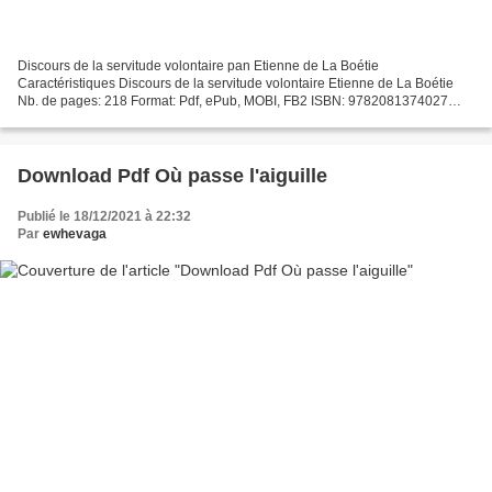
Discours de la servitude volontaire pan Etienne de La Boétie
Caractéristiques Discours de la servitude volontaire Etienne de La Boétie
Nb. de pages: 218 Format: Pdf, ePub, MOBI, FB2 ISBN: 9782081374027
Editeur: Flammarion Date de parution: 2015 Télécharger...
Download Pdf Où passe l'aiguille
Publié le 18/12/2021 à 22:32
Par
ewhevaga