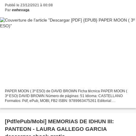
Publié le 23/12/2021 à 00:08
Par
ewhevaga
PAPER MOON ( 3º ESO) de DAVID BROWN Ficha técnica PAPER MOON (
3º ESO) DAVID BROWN Número de páginas: 51 Idioma: CASTELLANO
Formatos: Pdf, ePub, MOBI, FB2 ISBN: 9789963475261 Editorial:
BURLINGTON BOOKS Año de edición: 2007 Descargar eBook gratis
Gratis...
[Pdf/ePub/Mobi] MEMORIAS DE IDHUN III:
PANTEON - LAURA GALLEGO GARCIA