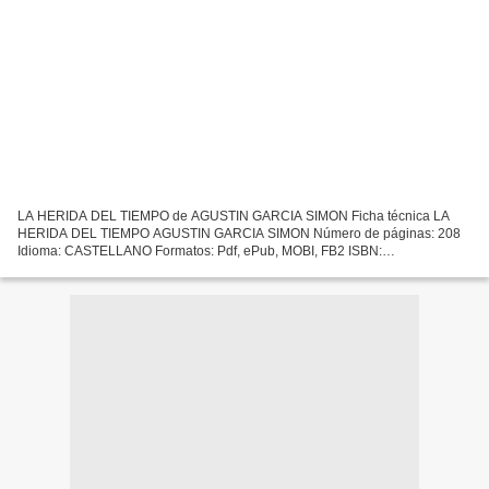
LA HERIDA DEL TIEMPO de AGUSTIN GARCIA SIMON Ficha técnica LA
HERIDA DEL TIEMPO AGUSTIN GARCIA SIMON Número de páginas: 208
Idioma: CASTELLANO Formatos: Pdf, ePub, MOBI, FB2 ISBN:
9788417308063 Editorial: SIRUELA Año de edición: 2017 Descargar eBook
gratis...