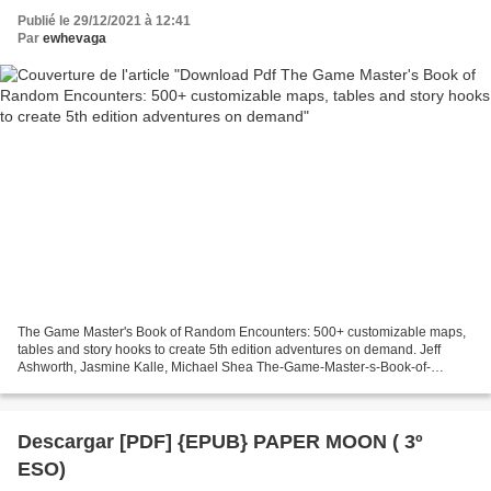
adventures on demand
Publié le 29/12/2021 à 12:41
Par
ewhevaga
The Game Master's Book of Random Encounters: 500+ customizable maps,
tables and story hooks to create 5th edition adventures on demand. Jeff
Ashworth, Jasmine Kalle, Michael Shea The-Game-Master-s-Book-of-
Random.pdf ISBN: 9781948174374 | 256 pages | 7...
Descargar [PDF] {EPUB} PAPER MOON ( 3º
ESO)