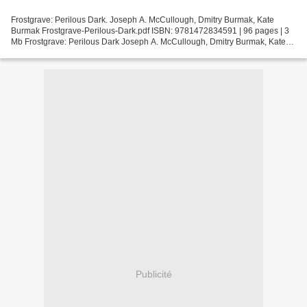
Frostgrave: Perilous Dark. Joseph A. McCullough, Dmitry Burmak, Kate
Burmak Frostgrave-Perilous-Dark.pdf ISBN: 9781472834591 | 96 pages | 3
Mb Frostgrave: Perilous Dark Joseph A. McCullough, Dmitry Burmak, Kate
Burmak Page: 96 Format: pdf, ePub, fb2,...
Publicité