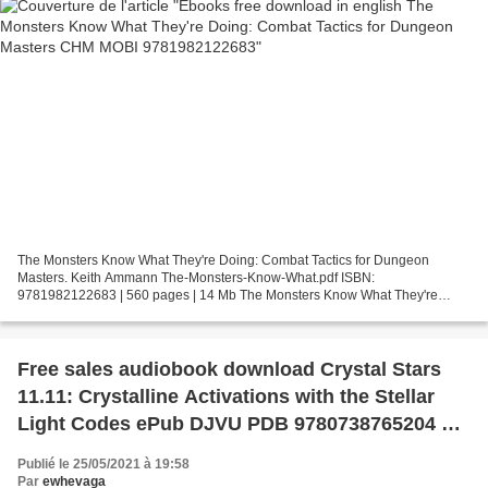
The Monsters Know What They're Doing: Combat Tactics for Dungeon
Masters. Keith Ammann The-Monsters-Know-What.pdf ISBN:
9781982122683 | 560 pages | 14 Mb The Monsters Know What They're
Doing: Combat Tactics for Dungeon Masters Keith Ammann Page: 560
Format:...
Free sales audiobook download Crystal Stars
11.11: Crystalline Activations with the Stellar
Light Codes ePub DJVU PDB 9780738765204 by
Alana Fairchild (English Edition)
Publié le 25/05/2021 à 19:58
Par
ewhevaga