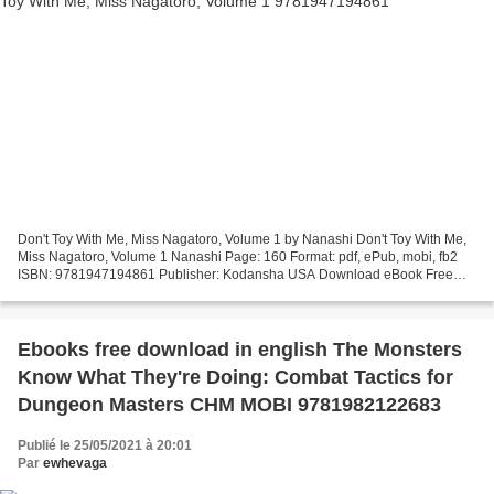
Don't Toy With Me, Miss Nagatoro, Volume 1 by Nanashi Don't Toy With Me,
Miss Nagatoro, Volume 1 Nanashi Page: 160 Format: pdf, ePub, mobi, fb2
ISBN: 9781947194861 Publisher: Kodansha USA Download eBook Free
ebook in pdf format download Don't Toy With...
Ebooks free download in english The Monsters
Know What They're Doing: Combat Tactics for
Dungeon Masters CHM MOBI 9781982122683
Publié le 25/05/2021 à 20:01
Par
ewhevaga