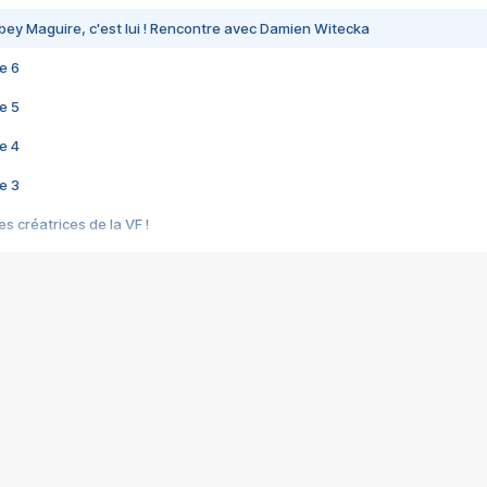
bey Maguire, c'est lui ! Rencontre avec Damien Witecka
e 6
e 5
e 4
e 3
s créatrices de la VF !
e 2
e 1
e Mektoub My Love arrive enfin ! Rencontre avec Shaïn Boumedine et Sal
i : après Toni en famille
elle réalise le bouleversant Dites lui que je l'aime
ais ! Rencontre autour de Vie privée de Rebecca Zlotowski