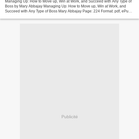
Managing Up: How to Move up, Win at Work, and Succeed with Any Type of
Boss by Mary Abbajay Managing Up: How to Move up, Win at Work, and
Succeed with Any Type of Boss Mary Abbajay Page: 224 Format: pdf, ePub,
mobi, fb2 ISBN: 9781119436683 Publisher:...
Publicité