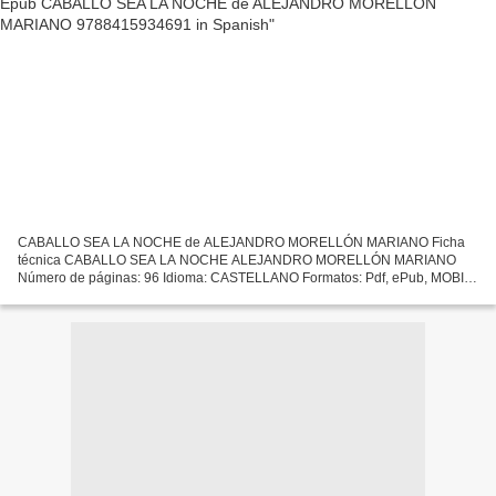
CABALLO SEA LA NOCHE de ALEJANDRO MORELLÓN MARIANO Ficha
técnica CABALLO SEA LA NOCHE ALEJANDRO MORELLÓN MARIANO
Número de páginas: 96 Idioma: CASTELLANO Formatos: Pdf, ePub, MOBI,
FB2 ISBN: 9788415934691 Editorial: CANDAYA Año de edición: 2019
Descargar...