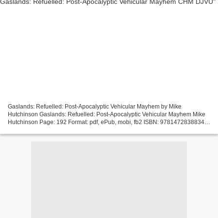
Gaslands: Refuelled: Post-Apocalyptic Vehicular Mayhem by Mike
Hutchinson Gaslands: Refuelled: Post-Apocalyptic Vehicular Mayhem Mike
Hutchinson Page: 192 Format: pdf, ePub, mobi, fb2 ISBN: 9781472838834
Publisher: Bloomsbury USA Download eBook Free audio...