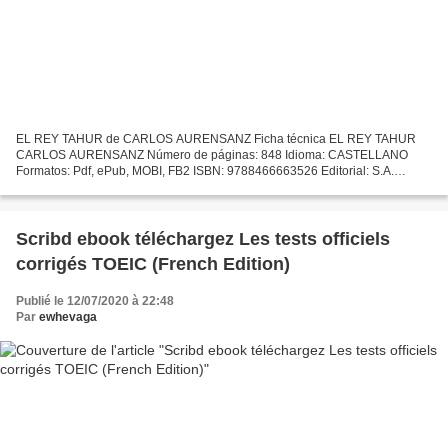
EL REY TAHUR de CARLOS AURENSANZ Ficha técnica EL REY TAHUR
CARLOS AURENSANZ Número de páginas: 848 Idioma: CASTELLANO
Formatos: Pdf, ePub, MOBI, FB2 ISBN: 9788466663526 Editorial: S.A.
EDICIONES B Año de edición: 2018 Descargar eBook gratis Descargar...
Scribd ebook téléchargez Les tests officiels
corrigés TOEIC (French Edition)
Publié le 12/07/2020 à 22:48
Par
ewhevaga