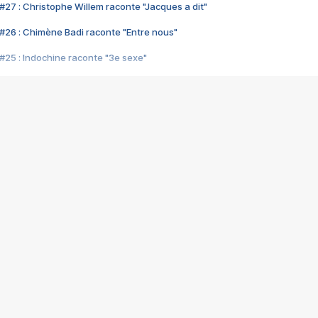
#27 : Christophe Willem raconte "Jacques a dit"
#26 : Chimène Badi raconte "Entre nous"
#25 : Indochine raconte "3e sexe"
#24 : Zaho raconte "C'est chelou"
#23 : Patrick Bruel raconte "Au café des délices"
#22 : Kyo raconte "Le chemin"
#21 : Nolwenn Leroy raconte "Cassé"
#20 : Patrick Hernandez raconte "Born to be alive"
#19 : Lorie raconte "Près de moi"
#18 : Michael Jones raconte "A nos actes manqués" (avec Jean-Jacque
#17 : Khaled raconte "Aïcha"
#16 : Corneille raconte "Parce qu'on vient de loin"
#15 : Indochine raconte "L'aventurier"