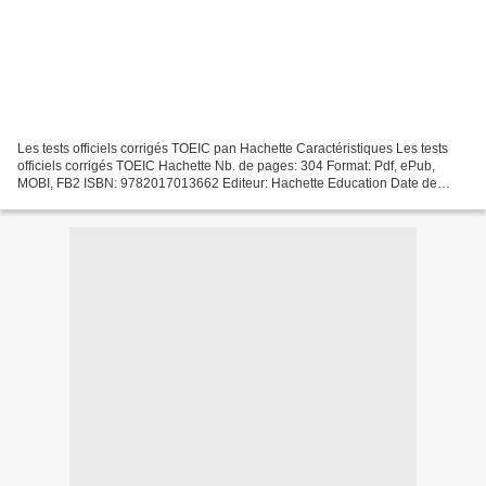
Les tests officiels corrigés TOEIC pan Hachette Caractéristiques Les tests
officiels corrigés TOEIC Hachette Nb. de pages: 304 Format: Pdf, ePub,
MOBI, FB2 ISBN: 9782017013662 Editeur: Hachette Education Date de
parution: 2018 Télécharger eBook gratuit...