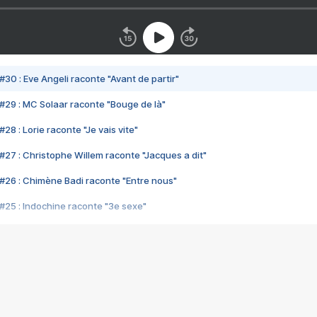
#30 : Eve Angeli raconte "Avant de partir"
#29 : MC Solaar raconte "Bouge de là"
28 : Lorie raconte "Je vais vite"
#27 : Christophe Willem raconte "Jacques a dit"
#26 : Chimène Badi raconte "Entre nous"
#25 : Indochine raconte "3e sexe"
#24 : Zaho raconte "C'est chelou"
#23 : Patrick Bruel raconte "Au café des délices"
#22 : Kyo raconte "Le chemin"
#21 : Nolwenn Leroy raconte "Cassé"