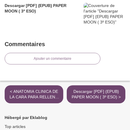
Descargar [PDF] {EPUB} PAPER
MOON ( 3º ESO)
Commentaires
Ajouter un commentaire
< ANATOMIA CLINICA DE
Descargar [PDF] {EPUB}
LA CARA PARA RELLENO
PAPER MOON ( 3º ESO) >
E INYECCION DE TOXINA
BOTULINICA + E-BOOK
leer el libro
Hébergé par Eklablog
Top articles