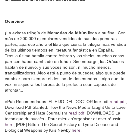
Overview
¡La exitosa trilogía de
Memorias de Idhún
llega a su final! Con
más de 200 000 ejemplares vendidos de sus dos primeras
partes, aparece ahora el libro que cierra la trilogía más vendida
de los últimos tiempos en literatura fantástica en España.
Tras la última batalla contra Ashran y los sheks, muchas cosas
parecen haber cambiado en Idhún. Sin embargo, los Oráculos
hablan de nuevo, y sus voces no son, ni mucho menos,
tranquilizadoras. Algo está a punto de suceder, algo que puede
cambiar para siempre el destino de dos mundos... algo que, tal
vez, ni siquiera los héroes de la profecía sean capaces de
afrontar...
ePub Recomendados: EL HIJO DEL DOCTOR leer pdf
read pdf
,
Download Pdf Slanted: How the News Media Taught Us to Love
Censorship and Hate Journalism
read pdf
, DOWNLOADS La
technique du succès - Pour mieux s'organiser et oser réussir
here
, [PDF] Bitten: The Secret History of Lyme Disease and
Biological Weapons by Kris Newby
here
,