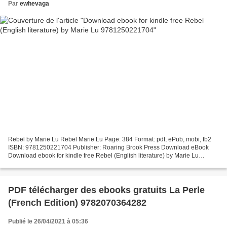
Par
ewhevaga
Rebel by Marie Lu Rebel Marie Lu Page: 384 Format: pdf, ePub, mobi, fb2
ISBN: 9781250221704 Publisher: Roaring Brook Press Download eBook
Download ebook for kindle free Rebel (English literature) by Marie Lu
9781250221704 Liked book downloads in pdf and...
PDF télécharger des ebooks gratuits La Perle
(French Edition) 9782070364282
Publié le 26/04/2021 à 05:36