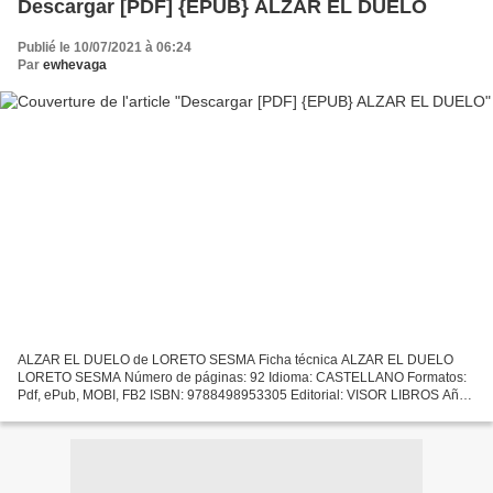
Descargar [PDF] {EPUB} ALZAR EL DUELO
Publié le 10/07/2021 à 06:24
Par
ewhevaga
ALZAR EL DUELO de LORETO SESMA Ficha técnica ALZAR EL DUELO
LORETO SESMA Número de páginas: 92 Idioma: CASTELLANO Formatos:
Pdf, ePub, MOBI, FB2 ISBN: 9788498953305 Editorial: VISOR LIBROS Año
de edición: 2018 Descargar eBook gratis Descargar libros gratis...