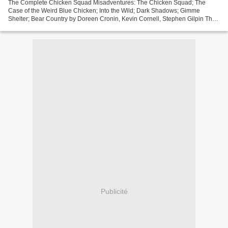
The Complete Chicken Squad Misadventures: The Chicken Squad; The
Case of the Weird Blue Chicken; Into the Wild; Dark Shadows; Gimme
Shelter; Bear Country by Doreen Cronin, Kevin Cornell, Stephen Gilpin The
Complete Chicken Squad Misadventures: The Chicken...
Publicité