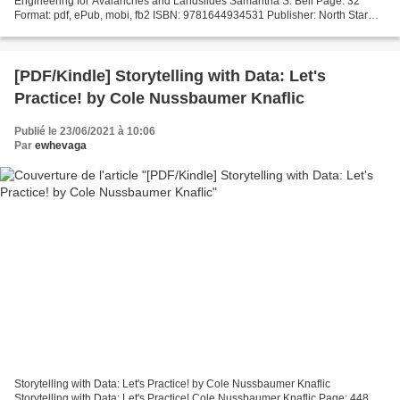
Engineering for Avalanches and Landslides Samantha S. Bell Page: 32
Format: pdf, ePub, mobi, fb2 ISBN: 9781644934531 Publisher: North Star
Editions Download eBook Download epub books for kindle...
[PDF/Kindle] Storytelling with Data: Let's
Practice! by Cole Nussbaumer Knaflic
Publié le 23/06/2021 à 10:06
Par
ewhevaga
Storytelling with Data: Let's Practice! by Cole Nussbaumer Knaflic
Storytelling with Data: Let's Practice! Cole Nussbaumer Knaflic Page: 448