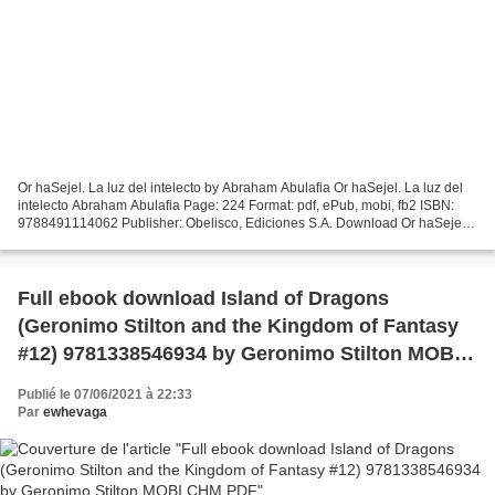
Or haSejel. La luz del intelecto by Abraham Abulafia Or haSejel. La luz del
intelecto Abraham Abulafia Page: 224 Format: pdf, ePub, mobi, fb2 ISBN:
9788491114062 Publisher: Obelisco, Ediciones S.A. Download Or haSejel.
La luz del intelecto Electronic...
Full ebook download Island of Dragons
(Geronimo Stilton and the Kingdom of Fantasy
#12) 9781338546934 by Geronimo Stilton MOBI
CHM PDF
Publié le 07/06/2021 à 22:33
Par
ewhevaga