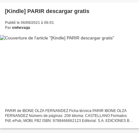
Año de edición:...
[Kindle] PARIR descargar gratis
Publié le 06/08/2021 à 06:01
Par
ewhevaga
PARIR de IBONE OLZA FERNANDEZ Ficha técnica PARIR IBONE OLZA
FERNANDEZ Número de páginas: 208 Idioma: CASTELLANO Formatos:
Pdf, ePub, MOBI, FB2 ISBN: 9788466662123 Editorial: S.A. EDICIONES B
Año de edición: 2019 Descargar eBook gratis Descargador de...