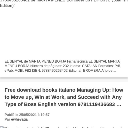
EL SENYAL de MARTA MENEU BORJA Ficha técnica EL SENYAL MARTA
MENEU BORJA Número de páginas: 232 Idioma: CATALÁN Formatos: Pdf,
ePub, MOBI, FB2 ISBN: 9788490263402 Editorial: BROMERA Año de
edición: 2019 Descargar eBook gratis Descarga gratuita de libros...
Free download books italano Managing Up: How
to Move up, Win at Work, and Succeed with Any
Type of Boss English version 9781119436683 by
Mary Abbajay
Publié le 25/05/2021 à 19:57
Par
ewhevaga