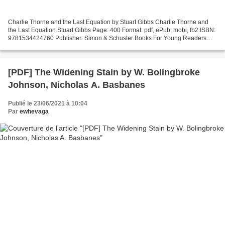
Charlie Thorne and the Last Equation by Stuart Gibbs Charlie Thorne and
the Last Equation Stuart Gibbs Page: 400 Format: pdf, ePub, mobi, fb2 ISBN:
9781534424760 Publisher: Simon & Schuster Books For Young Readers
Charlie Thorne and the Last Equation...
[PDF] The Widening Stain by W. Bolingbroke
Johnson, Nicholas A. Basbanes
Publié le 23/06/2021 à 10:04
Par
ewhevaga