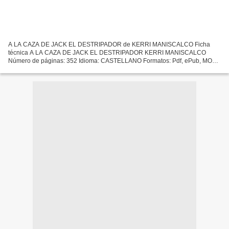
A LA CAZA DE JACK EL DESTRIPADOR de KERRI MANISCALCO Ficha
técnica A LA CAZA DE JACK EL DESTRIPADOR KERRI MANISCALCO
Número de páginas: 352 Idioma: CASTELLANO Formatos: Pdf, ePub, MOBI,
FB2 ISBN: 9788492918287 Editorial: PUCK Año de edición: 2019
Descargar...