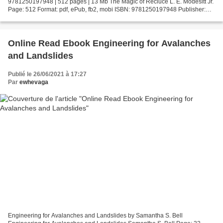
9781250197948 | 512 pages | 13 Mb The Magic of Recluce L. E. Modesitt Jr.
Page: 512 Format: pdf, ePub, fb2, mobi ISBN: 9781250197948 Publisher:
Tom Doherty Associates Download The...
Online Read Ebook Engineering for Avalanches
and Landslides
Publié le 26/06/2021 à 17:27
Par
ewhevaga
Engineering for Avalanches and Landslides by Samantha S. Bell