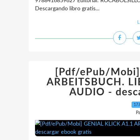
9788416859627 Editorial: ROCABOLSILLO 
Descargando libro gratis...
L
[Pdf/ePub/Mobi
ARBEITSBUCH. LI
AUDIO - desca
17.
P