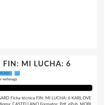
] FIN: MI LUCHA: 6
09.2021
…
ar ewhevaga
RD Ficha técnica FIN: MI LUCHA: 6 KARL OVE
ioma: CASTELLANO Formatos: Pdf, ePub, MOBI,