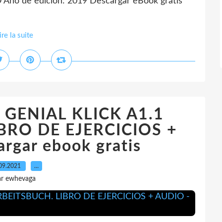
Año de edición: 2019 Descargar eBook gratis
ire la suite
] GENIAL KLICK A1.1
BRO DE EJERCICIOS +
rgar ebook gratis
09.2021
…
ar ewhevaga