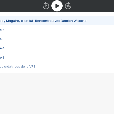
bey Maguire, c'est lui ! Rencontre avec Damien Witecka
e 6
e 5
e 4
e 3
s créatrices de la VF !
e 2
e 1
e Mektoub My Love arrive enfin ! Rencontre avec Shaïn Boumedine et Sal
i : après Toni en famille
elle réalise le bouleversant Dites lui que je l'aime