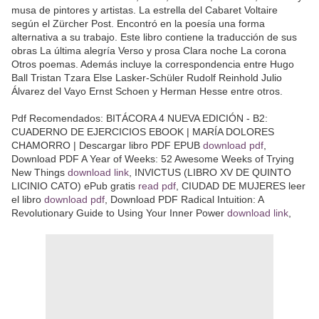
musa de pintores y artistas. La estrella del Cabaret Voltaire
según el Zürcher Post. Encontró en la poesía una forma
alternativa a su trabajo. Este libro contiene la traducción de sus
obras La última alegría Verso y prosa Clara noche La corona
Otros poemas. Además incluye la correspondencia entre Hugo
Ball Tristan Tzara Else Lasker-Schüler Rudolf Reinhold Julio
Álvarez del Vayo Ernst Schoen y Herman Hesse entre otros.
Pdf Recomendados: BITÁCORA 4 NUEVA EDICIÓN - B2:
CUADERNO DE EJERCICIOS EBOOK | MARÍA DOLORES
CHAMORRO | Descargar libro PDF EPUB
download pdf
,
Download PDF A Year of Weeks: 52 Awesome Weeks of Trying
New Things
download link
, INVICTUS (LIBRO XV DE QUINTO
LICINIO CATO) ePub gratis
read pdf
, CIUDAD DE MUJERES leer
el libro
download pdf
, Download PDF Radical Intuition: A
Revolutionary Guide to Using Your Inner Power
download link
,