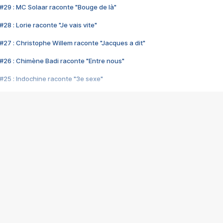
#29 : MC Solaar raconte "Bouge de là"
28 : Lorie raconte "Je vais vite"
#27 : Christophe Willem raconte "Jacques a dit"
#26 : Chimène Badi raconte "Entre nous"
#25 : Indochine raconte "3e sexe"
#24 : Zaho raconte "C'est chelou"
#23 : Patrick Bruel raconte "Au café des délices"
#22 : Kyo raconte "Le chemin"
#21 : Nolwenn Leroy raconte "Cassé"
#20 : Patrick Hernandez raconte "Born to be alive"
#19 : Lorie raconte "Près de moi"
#18 : Michael Jones raconte "A nos actes manqués" (avec Jean-Jacque
#17 : Khaled raconte "Aïcha"