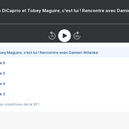
 DiCaprio et Tobey Maguire, c'est lui ! Rencontre avec Dam
bey Maguire, c'est lui ! Rencontre avec Damien Witecka
e 6
e 5
e 4
e 3
s créatrices de la VF !
e 2
e 1