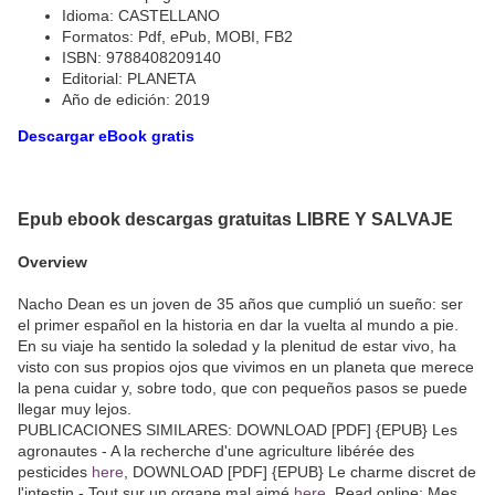
Idioma: CASTELLANO
Formatos: Pdf, ePub, MOBI, FB2
ISBN: 9788408209140
Editorial: PLANETA
Año de edición: 2019
Descargar eBook gratis
Epub ebook descargas gratuitas LIBRE Y SALVAJE
Overview
Nacho Dean es un joven de 35 años que cumplió un sueño: ser
el primer español en la historia en dar la vuelta al mundo a pie.
En su viaje ha sentido la soledad y la plenitud de estar vivo, ha
visto con sus propios ojos que vivimos en un planeta que merece
la pena cuidar y, sobre todo, que con pequeños pasos se puede
llegar muy lejos.
PUBLICACIONES SIMILARES: DOWNLOAD [PDF] {EPUB} Les
agronautes - A la recherche d'une agriculture libérée des
pesticides
here
, DOWNLOAD [PDF] {EPUB} Le charme discret de
l'intestin - Tout sur un organe mal aimé
here
, Read online: Mes