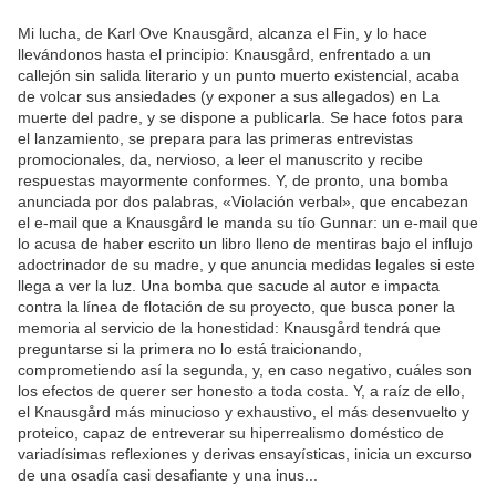
Mi lucha, de Karl Ove Knausgård, alcanza el Fin, y lo hace
llevándonos hasta el principio: Knausgård, enfrentado a un
callejón sin salida literario y un punto muerto existencial, acaba
de volcar sus ansiedades (y exponer a sus allegados) en La
muerte del padre, y se dispone a publicarla. Se hace fotos para
el lanzamiento, se prepara para las primeras entrevistas
promocionales, da, nervioso, a leer el manuscrito y recibe
respuestas mayormente conformes. Y, de pronto, una bomba
anunciada por dos palabras, «Violación verbal», que encabezan
el e-mail que a Knausgård le manda su tío Gunnar: un e-mail que
lo acusa de haber escrito un libro lleno de mentiras bajo el influjo
adoctrinador de su madre, y que anuncia medidas legales si este
llega a ver la luz. Una bomba que sacude al autor e impacta
contra la línea de flotación de su proyecto, que busca poner la
memoria al servicio de la honestidad: Knausgård tendrá que
preguntarse si la primera no lo está traicionando,
comprometiendo así la segunda, y, en caso negativo, cuáles son
los efectos de querer ser honesto a toda costa. Y, a raíz de ello,
el Knausgård más minucioso y exhaustivo, el más desenvuelto y
proteico, capaz de entreverar su hiperrealismo doméstico de
variadísimas reflexiones y derivas ensayísticas, inicia un excurso
de una osadía casi desafiante y una inus...