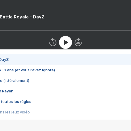
 Battle Royale - DayZ
 DayZ
 a 13 ans (et vous l'avez ignoré)
e (littéralement)
im Rayan
 toutes les règles
s les jeux vidéo
us choquant de Rockstar ? - Le scandale BULLY